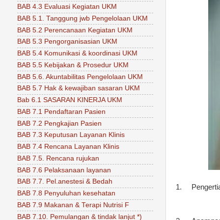
BAB 4.3 Evaluasi Kegiatan UKM
BAB 5.1. Tanggung jwb Pengelolaan UKM
BAB 5.2 Perencanaan Kegiatan UKM
BAB 5.3 Pengorganisasian UKM
BAB 5.4 Komunikasi & koordinasi UKM
BAB 5.5 Kebijakan & Prosedur UKM
BAB 5.6. Akuntabilitas Pengelolaan UKM
BAB 5.7 Hak & kewajiban sasaran UKM
Bab 6.1 SASARAN KINERJA UKM
BAB 7.1 Pendaftaran Pasien
BAB 7.2 Pengkajian Pasien
BAB 7.3 Keputusan Layanan Klinis
BAB 7.4 Rencana Layanan Klinis
BAB 7.5. Rencana rujukan
BAB 7.6 Pelaksanaan layanan
BAB 7.7. Pel.anestesi & Bedah
1.
Pengertia
BAB 7.8 Penyuluhan kesehatan
BAB 7.9 Makanan & Terapi Nutrisi F
BAB 7.10. Pemulangan & tindak lanjut *)