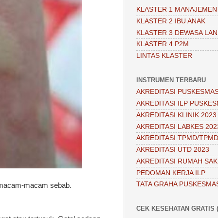
KLASTER 1 MANAJEMEN
KLASTER 2 IBU ANAK
KLASTER 3 DEWASA LAN
KLASTER 4 P2M
LINTAS KLASTER
INSTRUMEN TERBARU
AKREDITASI PUSKESMAS
AKREDITASI ILP PUSKES
AKREDITASI KLINIK 2023
AKREDITASI LABKES 202
AKREDITASI TPMD/TPMD
AKREDITASI UTD 2023
AKREDITASI RUMAH SAKI
PEDOMAN KERJA ILP
TATA GRAHA PUSKESMA
 bermacam-macam sebab.
CEK KESEHATAN GRATIS (