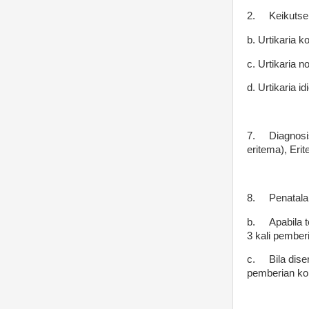
2.
Keikutse
b. Urtikaria k
c. Urtikaria n
d. Urtikaria 
7.
Diagnosi
eritema), Eri
8.
Penatal
b.
Apabila 
3 kali pember
c.
Bila dis
pemberian kor