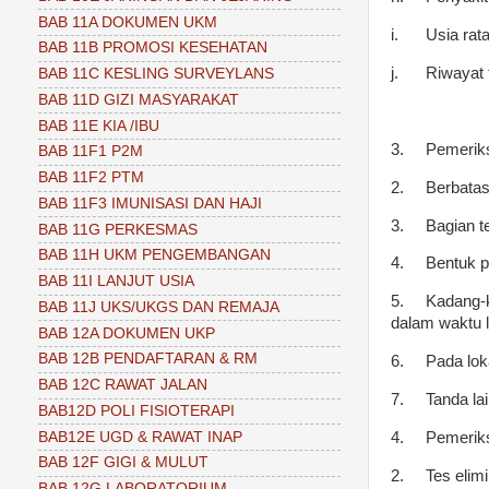
BAB 11A DOKUMEN UKM
i.
Usia rat
BAB 11B PROMOSI KESEHATAN
j.
Riwayat t
BAB 11C KESLING SURVEYLANS
BAB 11D GIZI MASYARAKAT
BAB 11E KIA /IBU
3.
Pemeriks
BAB 11F1 P2M
BAB 11F2 PTM
2.
Berbatas
BAB 11F3 IMUNISASI DAN HAJI
3.
Bagian t
BAB 11G PERKESMAS
BAB 11H UKM PENGEMBANGAN
4.
Bentuk p
BAB 11I LANJUT USIA
5.
Kadang-k
BAB 11J UKS/UKGS DAN REMAJA
dalam waktu l
BAB 12A DOKUMEN UKP
BAB 12B PENDAFTARAN & RM
6.
Pada loka
BAB 12C RAWAT JALAN
7.
Tanda la
BAB12D POLI FISIOTERAPI
BAB12E UGD & RAWAT INAP
4.
Pemerik
BAB 12F GIGI & MULUT
2.
Tes elim
BAB 12G LABORATORIUM