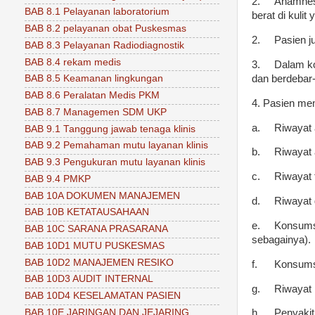
2.
Anamne
BAB 8.1 Pelayanan laboratorium
berat di kulit
BAB 8.2 pelayanan obat Puskesmas
2.
Pasien j
BAB 8.3 Pelayanan Radiodiagnostik
BAB 8.4 rekam medis
3.
Dalam ko
dan berdebar-
BAB 8.5 Keamanan lingkungan
BAB 8.6 Peralatan Medis PKM
4. Pasien memi
BAB 8.7 Managemen SDM UKP
a.
Riwayat 
BAB 9.1 Tanggung jawab tenaga klinis
BAB 9.2 Pemahaman mutu layanan klinis
b.
Riwayat 
BAB 9.3 Pengukuran mutu layanan klinis
c.
Riwayat t
BAB 9.4 PMKP
BAB 10A DOKUMEN MANAJEMEN
d.
Riwayat 
BAB 10B KETATAUSAHAAN
e.
Konsumsi 
BAB 10C SARANA PRASARANA
sebagainya).
BAB 10D1 MUTU PUSKESMAS
BAB 10D2 MANAJEMEN RESIKO
f.
Konsumsi
BAB 10D3 AUDIT INTERNAL
g.
Riwayat i
BAB 10D4 KESELAMATAN PASIEN
BAB 10E JARINGAN DAN JEJARING
h.
Penyakit