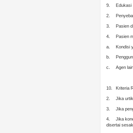
9.
Edukasi
2.
Penyebab
3.
Pasien 
4.
Pasien m
a.
Kondisi y
b.
Penggunaa
c.
Agen lai
10.
Kriteria
2.
Jika urt
3.
Jika peng
4.
Jika kon
disertai sesa