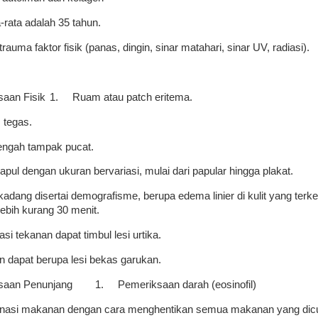
a-rata adalah 35 tahun.
rauma faktor fisik (panas, dingin, sinar matahari, sinar UV, radiasi).
aan Fisik
1.
Ruam atau patch eritema.
 tegas.
engah tampak pucat.
apul dengan ukuran bervariasi, mulai dari papular hingga plakat.
adang disertai demografisme, berupa edema linier di kulit yang terk
ebih kurang 30 menit.
si tekanan dapat timbul lesi urtika.
in dapat berupa lesi bekas garukan.
saan Penunjang
1.
Pemeriksaan darah (eosinofil)
inasi makanan dengan cara menghentikan semua makanan yang dicuri