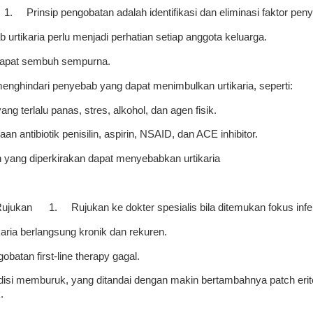
1.
Prinsip pengobatan adalah identifikasi dan eliminasi faktor peny
 urtikaria perlu menjadi perhatian setiap anggota keluarga.
dapat sembuh sempurna.
enghindari penyebab yang dapat menimbulkan urtikaria, seperti:
ang terlalu panas, stres, alkohol, dan agen fisik.
n antibiotik penisilin, aspirin, NSAID, dan ACE inhibitor.
n yang diperkirakan dapat menyebabkan urtikaria
 Rujukan
1.
Rujukan ke dokter spesialis bila ditemukan fokus infe
ikaria berlangsung kronik dan rekuren.
obatan first-line therapy gagal.
disi memburuk, yang ditandai dengan makin bertambahnya patch erit
k.