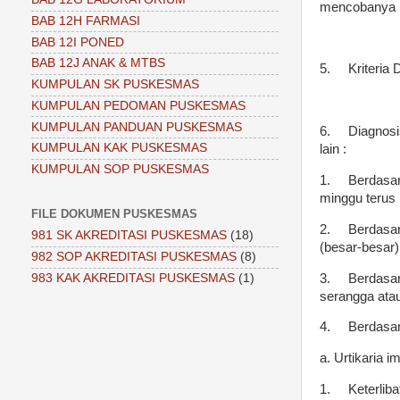
mencobanya k
BAB 12H FARMASI
BAB 12I PONED
BAB 12J ANAK & MTBS
5.
Kriteria 
KUMPULAN SK PUSKESMAS
KUMPULAN PEDOMAN PUSKESMAS
KUMPULAN PANDUAN PUSKESMAS
6.
Diagnosi
KUMPULAN KAK PUSKESMAS
lain :
KUMPULAN SOP PUSKESMAS
1.
Berdasar
minggu terus
FILE DOKUMEN PUSKESMAS
2.
Berdasark
981 SK AKREDITASI PUSKESMAS
(18)
(besar-besar
982 SOP AKREDITASI PUSKESMAS
(8)
3.
Berdasar
983 KAK AKREDITASI PUSKESMAS
(1)
serangga ata
4.
Berdasar
a. Urtikaria i
1.
Keterliba