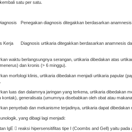
embali satu per satu.
Diagnosis
Penegakan diagnosis ditegakkan berdasarkan anamnesis
s Kerja
Diagnosis urtikaria ditegakkan berdasarkan anamnesis d
kan waktu berlangsungnya serangan, urtikaria dibedakan atas urtika
 menerus) dan kronis (> 6 minggu).
an morfologi klinis, urtikaria dibedakan menjadi urtikaria papular (pap
).
kan luas dan dalamnya jaringan yang terkena, urtikaria dibedakan menja
u kontak), generalisata (umumnya disebabkan oleh obat atau makan
kan penyebab dan mekanisme terjadinya, urtikaria dapat dibedakan
munologik, yang dibagi lagi menjadi:
tan IgE  reaksi hipersensitifitas tipe I (Coombs and Gell) yaitu pada