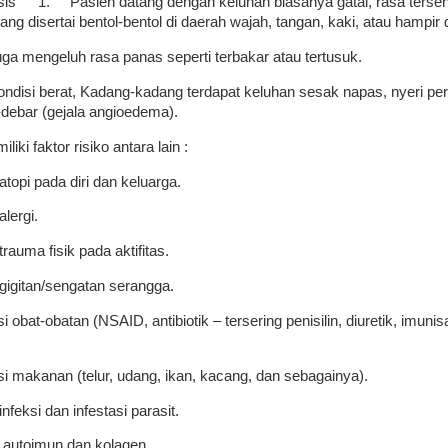
sis
1.
Pasien datang dengan keluhan biasanya gatal, rasa tersen
 yang disertai bentol-bentol di daerah wajah, tangan, kaki, atau hampir
uga mengeluh rasa panas seperti terbakar atau tertusuk.
ndisi berat, Kadang-kadang terdapat keluhan sesak napas, nyeri per
debar (gejala angioedema).
liki faktor risiko antara lain :
atopi pada diri dan keluarga.
alergi.
rauma fisik pada aktifitas.
gigitan/sengatan serangga.
obat-obatan (NSAID, antibiotik – tersering penisilin, diuretik, imunis
 makanan (telur, udang, ikan, kacang, dan sebagainya).
nfeksi dan infestasi parasit.
 autoimun dan kolagen