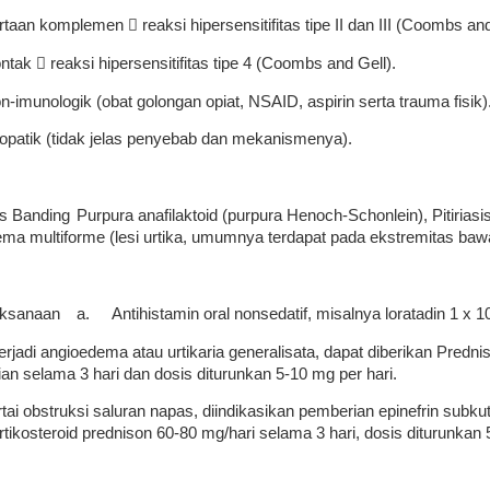
rtaan komplemen  reaksi hipersensitifitas tipe II dan III (Coombs and
ontak  reaksi hipersensitifitas tipe 4 (Coombs and Gell).
on-imunologik (obat golongan opiat, NSAID, aspirin serta trauma fisik)
idiopatik (tidak jelas penyebab dan mekanismenya).
s Banding
Purpura anafilaktoid (purpura Henoch-Schonlein), Pitiriasi
tema multiforme (lesi urtika, umumnya terdapat pada ekstremitas baw
aksanaan
a.
Antihistamin oral nonsedatif, misalnya loratadin 1 x
terjadi angioedema atau urtikaria generalisata, dapat diberikan Predn
ian selama 3 hari dan dosis diturunkan 5-10 mg per hari.
ertai obstruksi saluran napas, diindikasikan pemberian epinefrin subk
tikosteroid prednison 60-80 mg/hari selama 3 hari, dosis diturunkan 