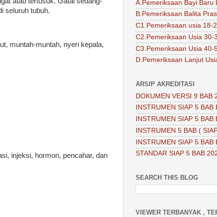
gat atau tertusuk. Gatal sedang-
A.Pemeriksaan Bayi Baru 
 di seluruh tubuh.
B.Pemeriksaan Balita Pra
C1.Pemeriksaan usia 18-2
C2.Pemeriksaan Usia 30-
ut, muntah-muntah, nyeri kepala,
C3.Pemeriksaan Usia 40-
D.Pemeriksaan Lanjut Usi
ARSIP AKREDITASI
DOKUMEN VERSI 9 BAB 
INSTRUMEN SIAP 5 BAB 
INSTRUMEN SIAP 5 BAB 
INSTRUMEN 5 BAB ( SIAP
INSTRUMEN SIAP 5 BAB 
STANDAR SIAP 5 BAB 20
asi, injeksi, hormon, pencahar, dan
SEARCH THIS BLOG
VIEWER TERBANYAK , TE