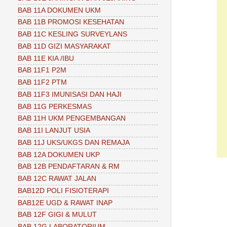
BAB 11A DOKUMEN UKM
BAB 11B PROMOSI KESEHATAN
BAB 11C KESLING SURVEYLANS
BAB 11D GIZI MASYARAKAT
BAB 11E KIA /IBU
BAB 11F1 P2M
BAB 11F2 PTM
BAB 11F3 IMUNISASI DAN HAJI
BAB 11G PERKESMAS
BAB 11H UKM PENGEMBANGAN
BAB 11I LANJUT USIA
BAB 11J UKS/UKGS DAN REMAJA
BAB 12A DOKUMEN UKP
BAB 12B PENDAFTARAN & RM
BAB 12C RAWAT JALAN
BAB12D POLI FISIOTERAPI
BAB12E UGD & RAWAT INAP
BAB 12F GIGI & MULUT
BAB 12G LABORATORIUM