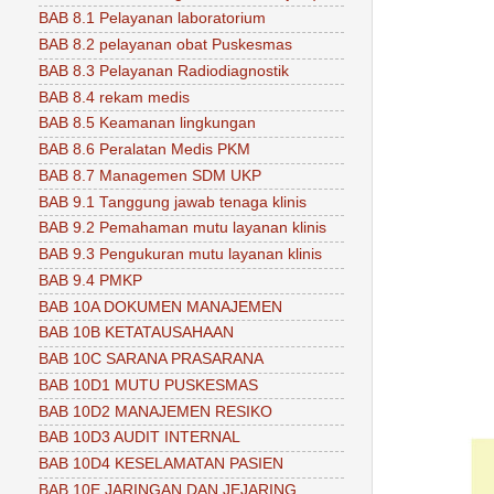
BAB 8.1 Pelayanan laboratorium
BAB 8.2 pelayanan obat Puskesmas
BAB 8.3 Pelayanan Radiodiagnostik
BAB 8.4 rekam medis
BAB 8.5 Keamanan lingkungan
BAB 8.6 Peralatan Medis PKM
BAB 8.7 Managemen SDM UKP
BAB 9.1 Tanggung jawab tenaga klinis
BAB 9.2 Pemahaman mutu layanan klinis
BAB 9.3 Pengukuran mutu layanan klinis
BAB 9.4 PMKP
BAB 10A DOKUMEN MANAJEMEN
BAB 10B KETATAUSAHAAN
BAB 10C SARANA PRASARANA
BAB 10D1 MUTU PUSKESMAS
BAB 10D2 MANAJEMEN RESIKO
BAB 10D3 AUDIT INTERNAL
BAB 10D4 KESELAMATAN PASIEN
BAB 10E JARINGAN DAN JEJARING