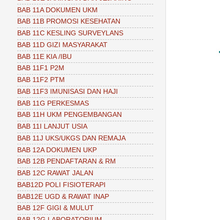
BAB 11A DOKUMEN UKM
BAB 11B PROMOSI KESEHATAN
BAB 11C KESLING SURVEYLANS
BAB 11D GIZI MASYARAKAT
BAB 11E KIA /IBU
BAB 11F1 P2M
BAB 11F2 PTM
BAB 11F3 IMUNISASI DAN HAJI
BAB 11G PERKESMAS
BAB 11H UKM PENGEMBANGAN
BAB 11I LANJUT USIA
BAB 11J UKS/UKGS DAN REMAJA
BAB 12A DOKUMEN UKP
BAB 12B PENDAFTARAN & RM
BAB 12C RAWAT JALAN
BAB12D POLI FISIOTERAPI
BAB12E UGD & RAWAT INAP
BAB 12F GIGI & MULUT
BAB 12G LABORATORIUM