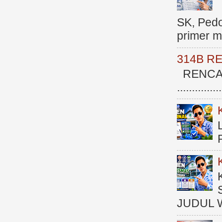
SK, Ped
primer me
314B R
RENCAN
.............
JUDUL 