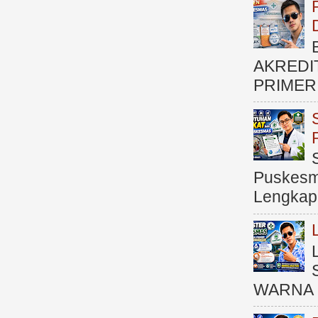
AKREDI
PRIMER )
Puskesma
Lengkap (
WARNA 