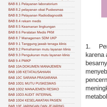
BAB 8.1 Pelayanan laboratorium
BAB 8.2 pelayanan obat Puskesmas
BAB 8.3 Pelayanan Radiodiagnostik
BAB 8.4 rekam medis
BAB 8.5 Keamanan lingkungan
BAB 8.6 Peralatan Medis PKM
BAB 8.7 Managemen SDM UKP
BAB 9.1 Tanggung jawab tenaga klinis
1.
Pen
BAB 9.2 Pemahaman mutu layanan klinis
karena 
BAB 9.3 Pengukuran mutu layanan klinis
BAB 9.4 PMKP
besarny
BAB 10A DOKUMEN MANAJEMEN
menyeba
BAB 10B KETATAUSAHAAN
BAB 10C SARANA PRASARANA
pencern
BAB 10D1 MUTU PUSKESMAS
meningk
BAB 10D2 MANAJEMEN RESIKO
BAB 10D3 AUDIT INTERNAL
metabol
BAB 10D4 KESELAMATAN PASIEN
BAB 10E JARINGAN DAN JEJARING