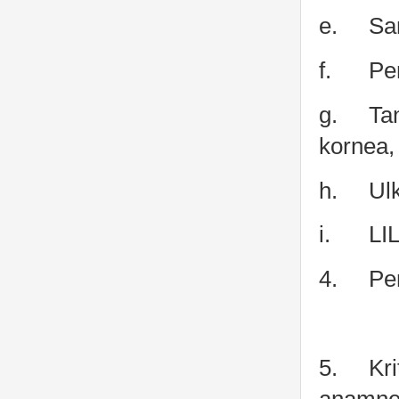
e.
Sa
f.
Pe
g.
Tan
kornea,
h.
Ul
i.
LI
4.
Pe
5.
Kri
anamnes