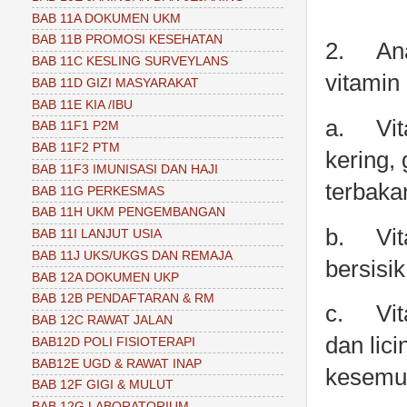
BAB 11A DOKUMEN UKM
BAB 11B PROMOSI KESEHATAN
2.
An
BAB 11C KESLING SURVEYLANS
vitamin 
BAB 11D GIZI MASYARAKAT
BAB 11E KIA /IBU
a.
Vit
BAB 11F1 P2M
BAB 11F2 PTM
kering,
BAB 11F3 IMUNISASI DAN HAJI
terbaka
BAB 11G PERKESMAS
BAB 11H UKM PENGEMBANGAN
b.
Vit
BAB 11I LANJUT USIA
BAB 11J UKS/UKGS DAN REMAJA
bersisi
BAB 12A DOKUMEN UKP
BAB 12B PENDAFTARAN & RM
c.
Vi
BAB 12C RAWAT JALAN
dan lic
BAB12D POLI FISIOTERAPI
BAB12E UGD & RAWAT INAP
kesemu
BAB 12F GIGI & MULUT
BAB 12G LABORATORIUM