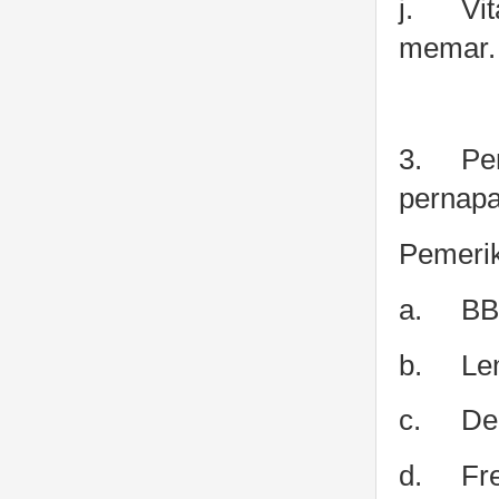
j.
Vi
memar
3.
Pe
pernapa
Pemeri
a.
BB
b.
Le
c.
D
d.
Fr