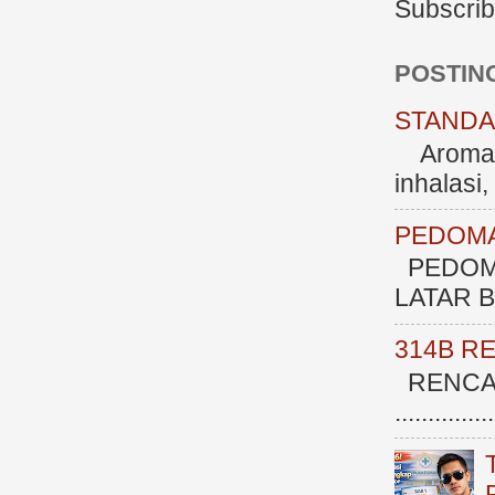
Subscrib
POSTIN
STANDAR
Aromate
inhalasi
PEDOMA
PEDOM
LATAR BE
314B R
RENCAN
.............