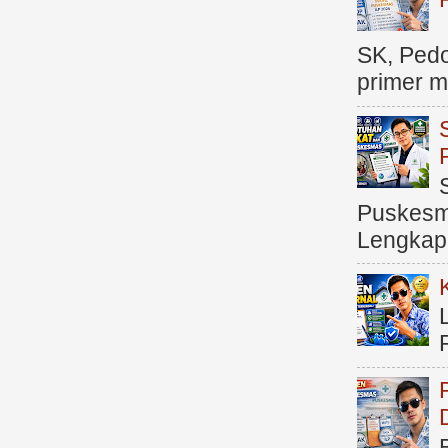
SK, Ped
primer me
Puskesma
Lengkap (