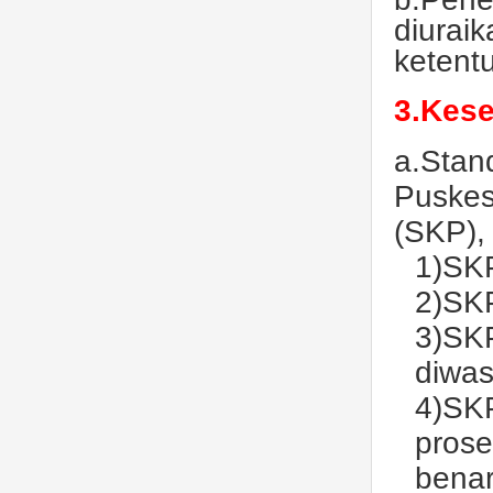
diurai
ketent
3.Kese
a.Stan
Puskes
(SKP), 
1)SKP
2)SKP
3)SKP
diwas
4)SKP
prose
benar