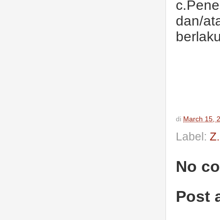
c.Pene
dan/at
berlaku
di
March 15, 
Label:
Z
No c
Post