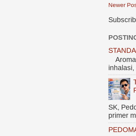
Newer Pos
Subscrib
POSTIN
STANDAR
Aromate
inhalasi
SK, Ped
primer me
PEDOMA