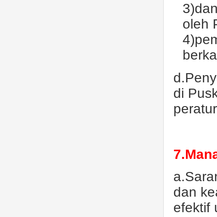
3)dan
oleh
4)pem
berka
d.Peny
di Pus
peratu
7.Mana
a.Sara
dan ke
efekti