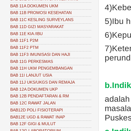
4)Kebe
BAB 11A DOKUMEN UKM
BAB 11B PROMOSI KESEHATAN
5)Ibu 
BAB 11C KESLING SURVEYLANS
BAB 11D GIZI MASYARAKAT
6)Kepu
BAB 11E KIA /IBU
BAB 11F1 P2M
7)Kete
BAB 11F2 PTM
BAB 11F3 IMUNISASI DAN HAJI
perund
BAB 11G PERKESMAS
BAB 11H UKM PENGEMBANGAN
BAB 11I LANJUT USIA
BAB 11J UKS/UKGS DAN REMAJA
b.Indi
BAB 12A DOKUMEN UKP
BAB 12B PENDAFTARAN & RM
adalah
BAB 12C RAWAT JALAN
masala
BAB12D POLI FISIOTERAPI
Puske
BAB12E UGD & RAWAT INAP
BAB 12F GIGI & MULUT
BAB 12G LABORATORIUM