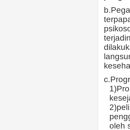
b.Pega
terpapa
psikos
terjad
dilaku
langsu
keseha
c.Prog
1)Pro
kesej
2)pel
pengg
oleh 