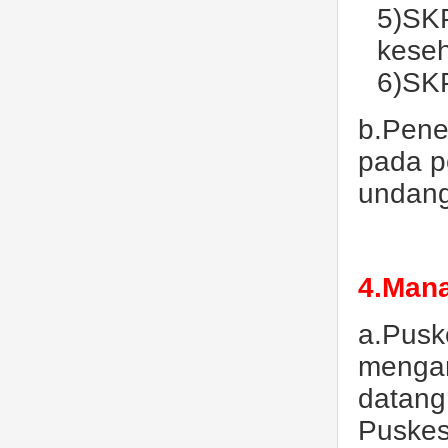
5)SKP
keseh
6)SKP
b.Pene
pada p
undang
4.Mana
a.Pusk
mengan
datang
Puske