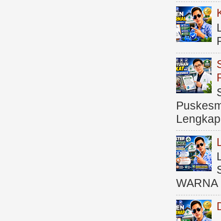
Puskesma
Lengkap (
WARNA 