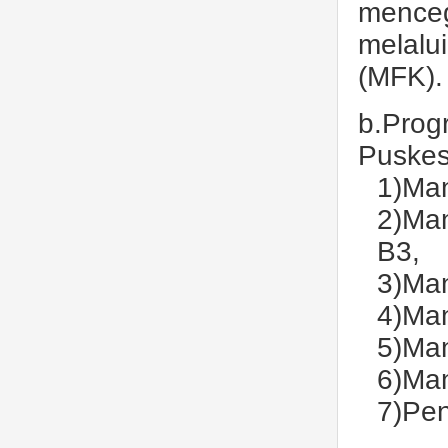
menceg
melalu
(MFK).
b.Prog
Puskesm
1)Man
2)Man
B3,
3)Ma
4)Ma
5)Man
6)Man
7)Pen