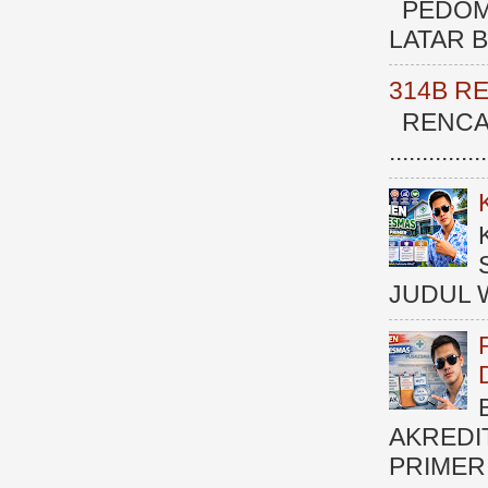
PEDOM
LATAR BE
314B R
RENCAN
.............
JUDUL 
AKREDI
PRIMER )