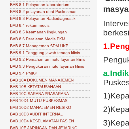
BAB 8.1 Pelayanan laboratorium
masyar
BAB 8.2 pelayanan obat Puskesmas
BAB 8.3 Pelayanan Radiodiagnostik
Interv
BAB 8.4 rekam medis
berkes
BAB 8.5 Keamanan lingkungan
BAB 8.6 Peralatan Medis PKM
1.Pen
BAB 8.7 Managemen SDM UKP
BAB 9.1 Tanggung jawab tenaga klinis
Penguk
BAB 9.2 Pemahaman mutu layanan klinis
BAB 9.3 Pengukuran mutu layanan klinis
a.Indi
BAB 9.4 PMKP
Puskes
BAB 10A DOKUMEN MANAJEMEN
BAB 10B KETATAUSAHAAN
1)Kepa
BAB 10C SARANA PRASARANA
BAB 10D1 MUTU PUSKESMAS
2)Kepa
BAB 10D2 MANAJEMEN RESIKO
BAB 10D3 AUDIT INTERNAL
3)Kepat
BAB 10D4 KESELAMATAN PASIEN
BAB 10E JARINGAN DAN JEJARING