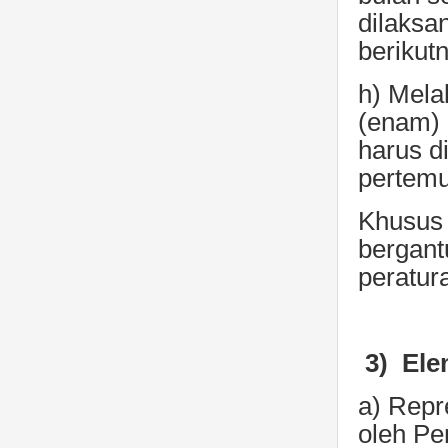
dilaksa
berikutn
h) Mela
(enam) 
harus d
pertemu
Khusus 
bergant
peratur
3)
Ele
a) Repr
oleh Pem