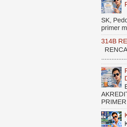
SK, Ped
primer me
314B R
RENCAN
.............
AKREDI
PRIMER )