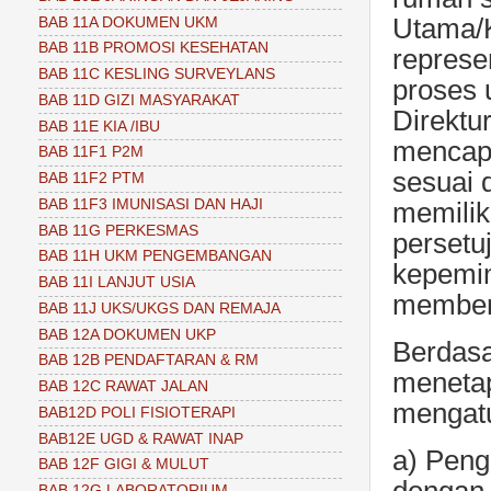
Utama/K
BAB 11A DOKUMEN UKM
BAB 11B PROMOSI KESEHATAN
represe
BAB 11C KESLING SURVEYLANS
proses 
BAB 11D GIZI MASYARAKAT
Direktu
BAB 11E KIA /IBU
mencapa
BAB 11F1 P2M
sesuai 
BAB 11F2 PTM
BAB 11F3 IMUNISASI DAN HAJI
memilik
BAB 11G PERKESMAS
persetu
BAB 11H UKM PENGEMBANGAN
kepemim
BAB 11I LANJUT USIA
memberi
BAB 11J UKS/UKGS DAN REMAJA
BAB 12A DOKUMEN UKP
Berdasa
BAB 12B PENDAFTARAN & RM
menetap
BAB 12C RAWAT JALAN
mengatu
BAB12D POLI FISIOTERAPI
BAB12E UGD & RAWAT INAP
a) Peng
BAB 12F GIGI & MULUT
BAB 12G LABORATORIUM