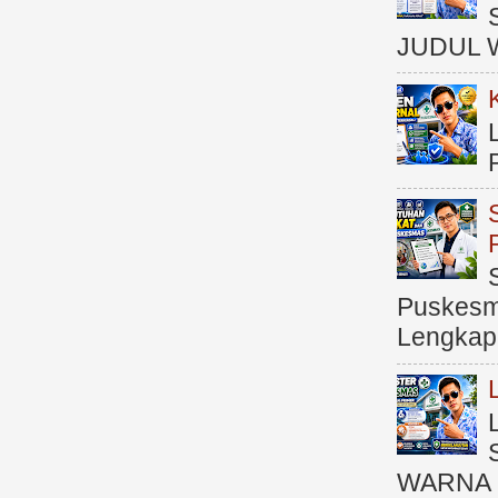
JUDUL 
Puskesma
Lengkap (
WARNA 