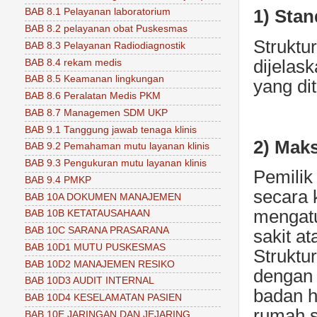
1) Sta
BAB 8.1 Pelayanan laboratorium
BAB 8.2 pelayanan obat Puskesmas
Struktu
BAB 8.3 Pelayanan Radiodiagnostik
dijelas
BAB 8.4 rekam medis
BAB 8.5 Keamanan lingkungan
yang di
BAB 8.6 Peralatan Medis PKM
BAB 8.7 Managemen SDM UKP
BAB 9.1 Tanggung jawab tenaga klinis
2) Mak
BAB 9.2 Pemahaman mutu layanan klinis
BAB 9.3 Pengukuran mutu layanan klinis
Pemilik
BAB 9.4 PMKP
secara 
BAB 10A DOKUMEN MANAJEMEN
mengatu
BAB 10B KETATAUSAHAAN
BAB 10C SARANA PRASARANA
sakit a
BAB 10D1 MUTU PUSKESMAS
Struktu
BAB 10D2 MANAJEMEN RESIKO
dengan 
BAB 10D3 AUDIT INTERNAL
badan h
BAB 10D4 KESELAMATAN PASIEN
rumah s
BAB 10E JARINGAN DAN JEJARING