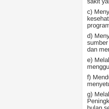
sakit y
c) Meny
kesehat
program
d) Meny
sumber 
dan mem
e) Mela
menggun
f) Mend
menyetu
g) Mela
Peningk
bulan s