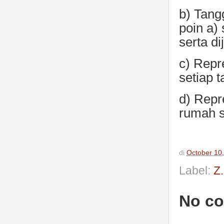
b) Tang
poin a)
serta di
c) Repr
setiap 
d) Repr
rumah s
di
October 10
Label:
Z
No c