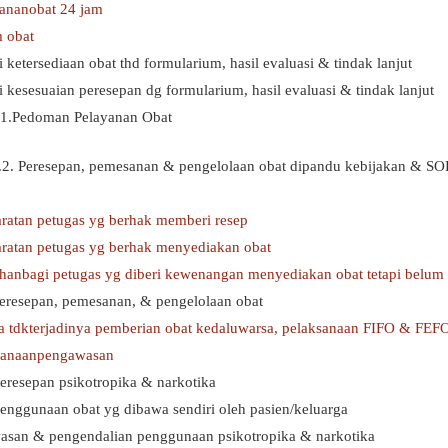
yananobat 24 jam
 obat
i ketersediaan obat thd formularium, hasil evaluasi & tindak lanjut
i kesesuaian peresepan dg formularium, hasil evaluasi & tindak lanjut
 1.Pedoman Pelayanan Obat
2.2. Peresepan, pemesanan & pengelolaan obat dipandu kebijakan & SOP
aratan petugas yg berhak memberi resep
aratan petugas yg berhak menyediakan obat
tihanbagi petugas yg diberi kewenangan menyediakan obat tetapi belum 
eresepan, pemesanan, & pengelolaan obat
 tdkterjadinya pemberian obat kedaluwarsa, pelaksanaan FIFO & FEFO
ksanaanpengawasan
eresepan psikotropika & narkotika
enggunaan obat yg dibawa sendiri oleh pasien/keluarga
asan & pengendalian penggunaan psikotropika & narkotika