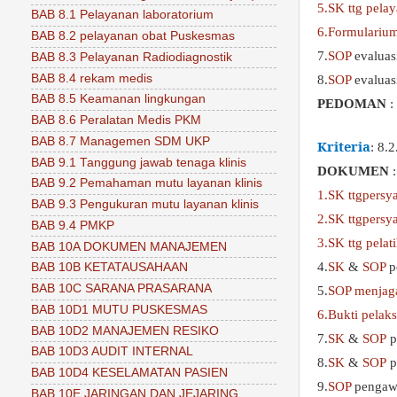
5.SK ttg pela
BAB 8.1 Pelayanan laboratorium
6.Formularium
BAB 8.2 pelayanan obat Puskesmas
7.
SOP
evaluas
BAB 8.3 Pelayanan Radiodiagnostik
BAB 8.4 rekam medis
8.
SOP
evaluas
BAB 8.5 Keamanan lingkungan
PEDOMAN
:
BAB 8.6 Peralatan Medis PKM
BAB 8.7 Managemen SDM UKP
Kriteria
: 8.
BAB 9.1 Tanggung jawab tenaga klinis
DOKUMEN
:
BAB 9.2 Pemahaman mutu layanan klinis
1.SK ttgpersy
BAB 9.3 Pengukuran mutu layanan klinis
2.SK ttgpersy
BAB 9.4 PMKP
3.SK ttg pela
BAB 10A DOKUMEN MANAJEMEN
4.
SK
&
SOP
p
BAB 10B KETATAUSAHAAN
BAB 10C SARANA PRASARANA
5.
SOP menjaga
BAB 10D1 MUTU PUSKESMAS
6.Bukti pela
BAB 10D2 MANAJEMEN RESIKO
7.
SK
&
SOP
p
BAB 10D3 AUDIT INTERNAL
8.
SK
&
SOP
p
BAB 10D4 KESELAMATAN PASIEN
9.
SOP
pengaw
BAB 10E JARINGAN DAN JEJARING