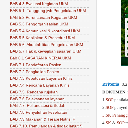
BAB 4.3 Evaluasi Kegiatan UKM
BAB 5.1. Tanggung jwb Pengelolaan UKM
BAB 5.2 Perencanaan Kegiatan UKM
BAB 5.3 Pengorganisasian UKM
BAB 5.4 Komunikasi & koordinasi UKM
BAB 5.5 Kebijakan & Prosedur UKM
BAB 5.6. Akuntabilitas Pengelolaan UKM
BAB 5.7 Hak & kewajiban sasaran UKM
Bab 6.1 SASARAN KINERJA UKM
BAB 7.1 Pendaftaran Pasien
BAB 7.2 Pengkajian Pasien
BAB 7.3 Keputusan Layanan Klinis
Kriteria
: 8.
BAB 7.4 Rencana Layanan Klinis
DOKUMEN
:
BAB 7.5. Rencana rujukan
BAB 7.6 Pelaksanaan layanan
1.
SOP
penilai
BAB 7.7. Pel.anestesi & Bedah
2.
SOP
penyed
BAB 7.8 Penyuluhan kesehatan
3.SK Penangg
BAB 7.9 Makanan & Terapi Nutrisi F
4.
SK
&
SOP
t
BAB 7.10. Pemulangan & tindak lanjut *)