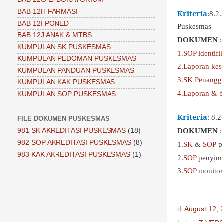
BAB 12H FARMASI
Kriteria
:8.2
BAB 12I PONED
Puskesmas
BAB 12J ANAK & MTBS
DOKUMEN
:
KUMPULAN SK PUSKESMAS
1.SOP identif
KUMPULAN PEDOMAN PUSKESMAS
2.Laporan ke
KUMPULAN PANDUAN PUSKESMAS
3.SK Penanggu
KUMPULAN KAK PUSKESMAS
4.Laporan & b
KUMPULAN SOP PUSKESMAS
Kriteria
: 8.
FILE DOKUMEN PUSKESMAS
DOKUMEN
:
981 SK AKREDITASI PUSKESMAS
(18)
982 SOP AKREDITASI PUSKESMAS
(8)
1.
SK
&
SOP
p
983 KAK AKREDITASI PUSKESMAS
(1)
2.
SOP
penyimp
3.
SOP
monitor
di
August 12,