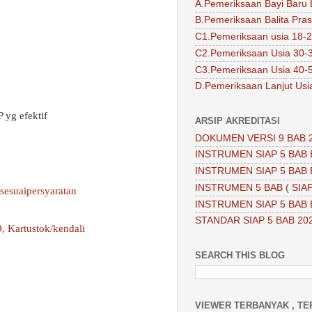
A.Pemeriksaan Bayi Baru 
B.Pemeriksaan Balita Pra
C1.Pemeriksaan usia 18-2
C2.Pemeriksaan Usia 30-
C3.Pemeriksaan Usia 40-
D.Pemeriksaan Lanjut Usi
 yg efektif
ARSIP AKREDITASI
DOKUMEN VERSI 9 BAB 
INSTRUMEN SIAP 5 BAB 
INSTRUMEN SIAP 5 BAB 
INSTRUMEN 5 BAB ( SIAP
sesuaipersyaratan
INSTRUMEN SIAP 5 BAB 
STANDAR SIAP 5 BAB 20
, Kartustok/kendali
SEARCH THIS BLOG
VIEWER TERBANYAK , TE