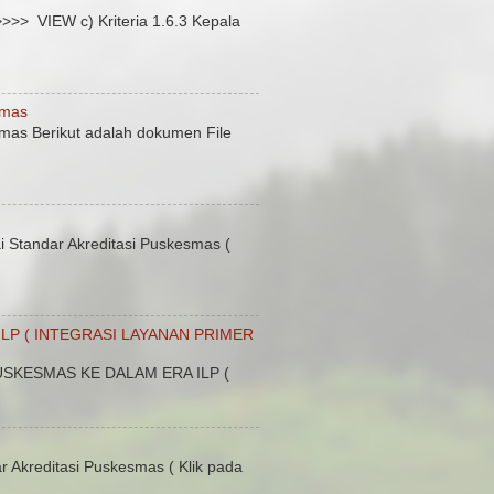
 VIEW c) Kriteria 1.6.3 Kepala
smas
mas Berikut adalah dokumen File
Standar Akreditasi Puskesmas (
LP ( INTEGRASI LAYANAN PRIMER
SKESMAS KE DALAM ERA ILP (
 Akreditasi Puskesmas ( Klik pada