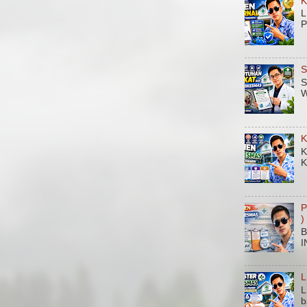
K
L
P
S
S
W
K
K
K
P
)
B
I
L
L
b