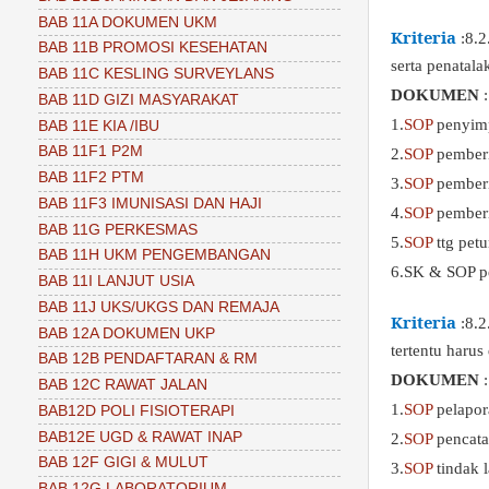
BAB 11A DOKUMEN UKM
Kriteria
:8.2
BAB 11B PROMOSI KESEHATAN
serta penatal
BAB 11C KESLING SURVEYLANS
DOKUMEN
:
BAB 11D GIZI MASYARAKAT
1.
SOP
penyim
BAB 11E KIA /IBU
BAB 11F1 P2M
2.
SOP
pemberi
BAB 11F2 PTM
3.
SOP
pember
BAB 11F3 IMUNISASI DAN HAJI
4.
SOP
pemberi
BAB 11G PERKESMAS
5.
SOP
ttg pet
BAB 11H UKM PENGEMBANGAN
6.SK & SOP p
BAB 11I LANJUT USIA
BAB 11J UKS/UKGS DAN REMAJA
Kriteria
:8.2
BAB 12A DOKUMEN UKP
tertentu haru
BAB 12B PENDAFTARAN & RM
DOKUMEN
:
BAB 12C RAWAT JALAN
1.
SOP
pelapor
BAB12D POLI FISIOTERAPI
BAB12E UGD & RAWAT INAP
2.
SOP
pencata
BAB 12F GIGI & MULUT
3.
SOP
tindak 
BAB 12G LABORATORIUM