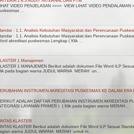
RITERIA 1.6.3 AUDIT INTERNAL DAN PTM
IHAT VIDEO PENJELASAN >>>> VIEW LIHAT VIDEO PENDALAMAN >>>>
uskesmas ...
tandar : 1.1. Analisis Kebutuhan Masyarakat dan Perencanaan Puske
tandar : 1.1. Analisis Kebutuhan Masyarakat dan Perencanaan Puskes
ord akreditasi puskesmas Lengkap ( Klik ...
LASTER 1 Manajemen
LASTER 1 MANAJEMEN Berikut adalah dokumen File Word ILP Sesuai 
lik pada bagian warna JUDUL WARNA MERAH un...
ERUBAHAN INSTRUMEN AKREDITASI PUSKESMAS KE DALAM ERA I
ERIKUT ADALAH DAFTAR PERUBAHAN INSTRUMEN AKREDITASI PU
NTEGRASI LAYANAN PRIMER ) ( Klik pada bagian warna MERAH...
INTAS KLASTER
INTAS KLASTER Berikut adalah dokumen File Word ILP Sesuai Standar
agian warna JUDUL WARNA MERAH untuk m...