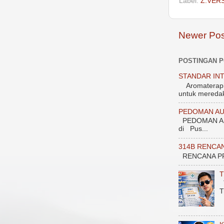
Label:
Z.VERS
Newer Pos
POSTINGAN 
STANDAR INT
Aromaterapi 1
untuk meredak
PEDOMAN AU
PEDOMAN AU
di Pus...
314B RENCA
RENCANA PROGRAM
T
T
T