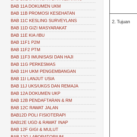
BAB 11A DOKUMEN UKM
BAB 11B PROMOSI KESEHATAN
BAB 11C KESLING SURVEYLANS
2. Tujuan
BAB 11D GIZI MASYARAKAT
BAB 11E KIA /IBU
BAB 11F1 P2M
BAB 11F2 PTM
BAB 11F3 IMUNISASI DAN HAJI
BAB 11G PERKESMAS
BAB 11H UKM PENGEMBANGAN
BAB 11I LANJUT USIA
BAB 11J UKS/UKGS DAN REMAJA
BAB 12A DOKUMEN UKP
BAB 12B PENDAFTARAN & RM
BAB 12C RAWAT JALAN
BAB12D POLI FISIOTERAPI
BAB12E UGD & RAWAT INAP
BAB 12F GIGI & MULUT
BAB 12G LABORATORIUM