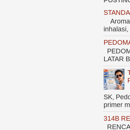
POSTIN
STANDAR
Aromate
inhalasi
PEDOMA
PEDOM
LATAR BE
SK, Ped
primer me
314B R
RENCAN