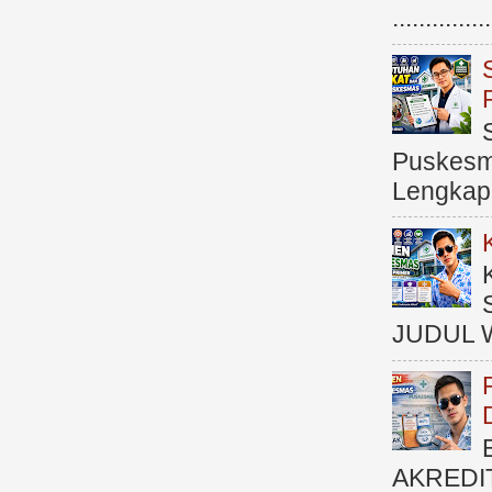
.............
Puskesma
Lengkap (
JUDUL 
AKREDI