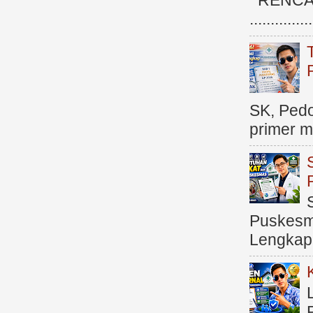
RENCAN
.............
SK, Ped
primer me
Puskesma
Lengkap (