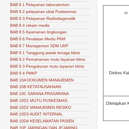
BAB 8.1 Pelayanan laboratorium
BAB 8.2 pelayanan obat Puskesmas
19
BAB 8.3 Pelayanan Radiodiagnostik
BAB 8.4 rekam medis
BAB 8.5 Keamanan lingkungan
BAB 8.6 Peralatan Medis PKM
BAB 8.7 Managemen SDM UKP
BAB 9.1 Tanggung jawab tenaga klinis
BAB 9.2 Pemahaman mutu layanan klinis
BAB 9.3 Pengukuran mutu layanan klinis
Dinkes Ka
BAB 9.4 PMKP
BAB 10A DOKUMEN MANAJEMEN
BAB 10B KETATAUSAHAAN
BAB 10C SARANA PRASARANA
BAB 10D1 MUTU PUSKESMAS
Ditetapkan 
BAB 10D2 MANAJEMEN RESIKO
BAB 10D3 AUDIT INTERNAL
BAB 10D4 KESELAMATAN PASIEN
BAB 10E JARINGAN DAN JEJARING