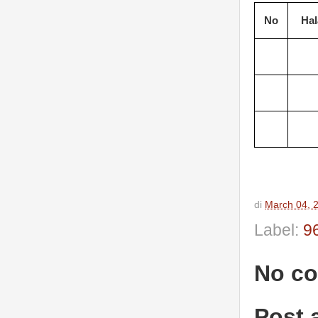
No
Ha
di
March 04, 
Label:
9
No c
Post