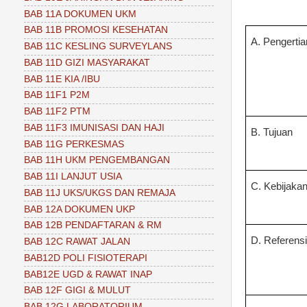
BAB 11A DOKUMEN UKM
BAB 11B PROMOSI KESEHATAN
A. Pengertia
BAB 11C KESLING SURVEYLANS
BAB 11D GIZI MASYARAKAT
BAB 11E KIA /IBU
BAB 11F1 P2M
BAB 11F2 PTM
BAB 11F3 IMUNISASI DAN HAJI
B. Tujuan
BAB 11G PERKESMAS
BAB 11H UKM PENGEMBANGAN
BAB 11I LANJUT USIA
C. Kebijaka
BAB 11J UKS/UKGS DAN REMAJA
BAB 12A DOKUMEN UKP
BAB 12B PENDAFTARAN & RM
D. Referens
BAB 12C RAWAT JALAN
BAB12D POLI FISIOTERAPI
BAB12E UGD & RAWAT INAP
BAB 12F GIGI & MULUT
BAB 12G LABORATORIUM