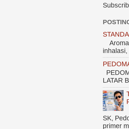
Subscrib
POSTIN
STANDAR
Aromate
inhalasi
PEDOMA
PEDOM
LATAR BE
SK, Ped
primer me