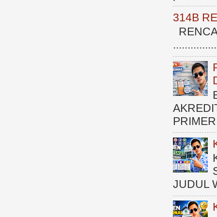
314B R
RENCAN
.............
AKREDI
PRIMER )
JUDUL 