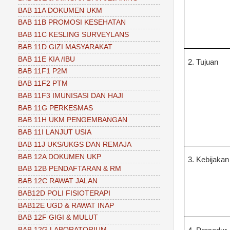
BAB 11A DOKUMEN UKM
BAB 11B PROMOSI KESEHATAN
BAB 11C KESLING SURVEYLANS
BAB 11D GIZI MASYARAKAT
BAB 11E KIA /IBU
2. Tujuan
BAB 11F1 P2M
BAB 11F2 PTM
BAB 11F3 IMUNISASI DAN HAJI
BAB 11G PERKESMAS
BAB 11H UKM PENGEMBANGAN
BAB 11I LANJUT USIA
BAB 11J UKS/UKGS DAN REMAJA
BAB 12A DOKUMEN UKP
3. Kebijakan
BAB 12B PENDAFTARAN & RM
BAB 12C RAWAT JALAN
BAB12D POLI FISIOTERAPI
BAB12E UGD & RAWAT INAP
BAB 12F GIGI & MULUT
BAB 12G LABORATORIUM