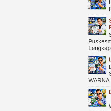
Puskesma
Lengkap (
WARNA 