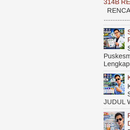
314B R
RENCAN
.............
Puskesma
Lengkap (
JUDUL 