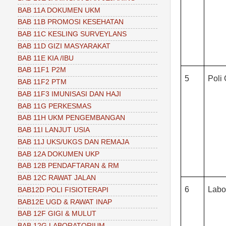
BAB 11A DOKUMEN UKM
BAB 11B PROMOSI KESEHATAN
BAB 11C KESLING SURVEYLANS
BAB 11D GIZI MASYARAKAT
BAB 11E KIA /IBU
BAB 11F1 P2M
5
Poli 
BAB 11F2 PTM
BAB 11F3 IMUNISASI DAN HAJI
BAB 11G PERKESMAS
BAB 11H UKM PENGEMBANGAN
BAB 11I LANJUT USIA
BAB 11J UKS/UKGS DAN REMAJA
BAB 12A DOKUMEN UKP
BAB 12B PENDAFTARAN & RM
BAB 12C RAWAT JALAN
6
Labo
BAB12D POLI FISIOTERAPI
BAB12E UGD & RAWAT INAP
BAB 12F GIGI & MULUT
BAB 12G LABORATORIUM