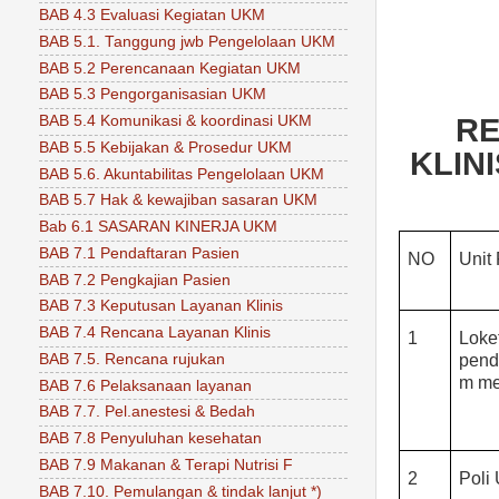
BAB 4.3 Evaluasi Kegiatan UKM
BAB 5.1. Tanggung jwb Pengelolaan UKM
BAB 5.2 Perencanaan Kegiatan UKM
BAB 5.3 Pengorganisasian UKM
BAB 5.4 Komunikasi & koordinasi UKM
RE
BAB 5.5 Kebijakan & Prosedur UKM
KLIN
BAB 5.6. Akuntabilitas Pengelolaan UKM
BAB 5.7 Hak & kewajiban sasaran UKM
Bab 6.1 SASARAN KINERJA UKM
BAB 7.1 Pendaftaran Pasien
NO
Unit
BAB 7.2 Pengkajian Pasien
BAB 7.3 Keputusan Layanan Klinis
BAB 7.4 Rencana Layanan Klinis
1
Loke
BAB 7.5. Rencana rujukan
pend
m me
BAB 7.6 Pelaksanaan layanan
BAB 7.7. Pel.anestesi & Bedah
BAB 7.8 Penyuluhan kesehatan
BAB 7.9 Makanan & Terapi Nutrisi F
2
Poli
BAB 7.10. Pemulangan & tindak lanjut *)