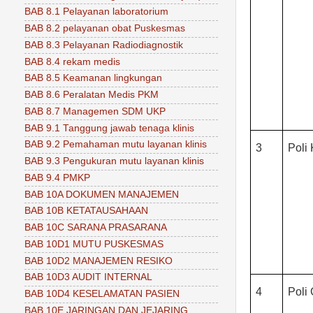
BAB 8.1 Pelayanan laboratorium
BAB 8.2 pelayanan obat Puskesmas
BAB 8.3 Pelayanan Radiodiagnostik
BAB 8.4 rekam medis
BAB 8.5 Keamanan lingkungan
BAB 8.6 Peralatan Medis PKM
BAB 8.7 Managemen SDM UKP
BAB 9.1 Tanggung jawab tenaga klinis
BAB 9.2 Pemahaman mutu layanan klinis
3
Poli
BAB 9.3 Pengukuran mutu layanan klinis
BAB 9.4 PMKP
BAB 10A DOKUMEN MANAJEMEN
BAB 10B KETATAUSAHAAN
BAB 10C SARANA PRASARANA
BAB 10D1 MUTU PUSKESMAS
BAB 10D2 MANAJEMEN RESIKO
BAB 10D3 AUDIT INTERNAL
4
Poli 
BAB 10D4 KESELAMATAN PASIEN
BAB 10E JARINGAN DAN JEJARING