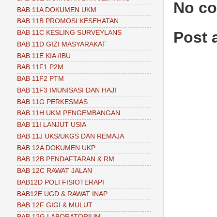
No c
BAB 11A DOKUMEN UKM
BAB 11B PROMOSI KESEHATAN
Post
BAB 11C KESLING SURVEYLANS
BAB 11D GIZI MASYARAKAT
BAB 11E KIA /IBU
BAB 11F1 P2M
BAB 11F2 PTM
BAB 11F3 IMUNISASI DAN HAJI
BAB 11G PERKESMAS
BAB 11H UKM PENGEMBANGAN
BAB 11I LANJUT USIA
BAB 11J UKS/UKGS DAN REMAJA
BAB 12A DOKUMEN UKP
BAB 12B PENDAFTARAN & RM
BAB 12C RAWAT JALAN
BAB12D POLI FISIOTERAPI
BAB12E UGD & RAWAT INAP
BAB 12F GIGI & MULUT
BAB 12G LABORATORIUM