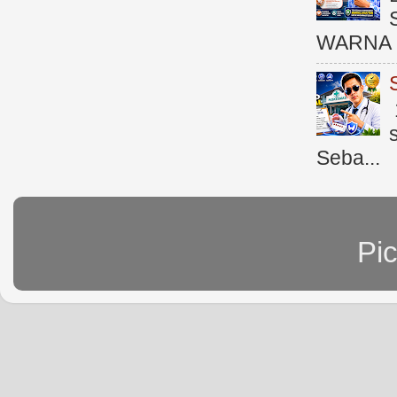
WARNA 
Seba...
Pi