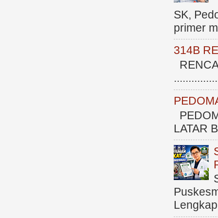
SK, Ped
primer me
314B R
RENCAN
.............
PEDOMA
PEDOM
LATAR BE
Puskesma
Lengkap (