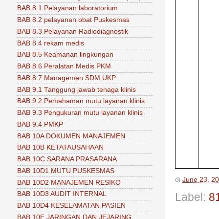
BAB 8.1 Pelayanan laboratorium
BAB 8.2 pelayanan obat Puskesmas
BAB 8.3 Pelayanan Radiodiagnostik
BAB 8.4 rekam medis
BAB 8.5 Keamanan lingkungan
BAB 8.6 Peralatan Medis PKM
BAB 8.7 Managemen SDM UKP
BAB 9.1 Tanggung jawab tenaga klinis
BAB 9.2 Pemahaman mutu layanan klinis
BAB 9.3 Pengukuran mutu layanan klinis
BAB 9.4 PMKP
BAB 10A DOKUMEN MANAJEMEN
BAB 10B KETATAUSAHAAN
BAB 10C SARANA PRASARANA
BAB 10D1 MUTU PUSKESMAS
di
June 23, 2
BAB 10D2 MANAJEMEN RESIKO
BAB 10D3 AUDIT INTERNAL
Label:
81
BAB 10D4 KESELAMATAN PASIEN
BAB 10E JARINGAN DAN JEJARING