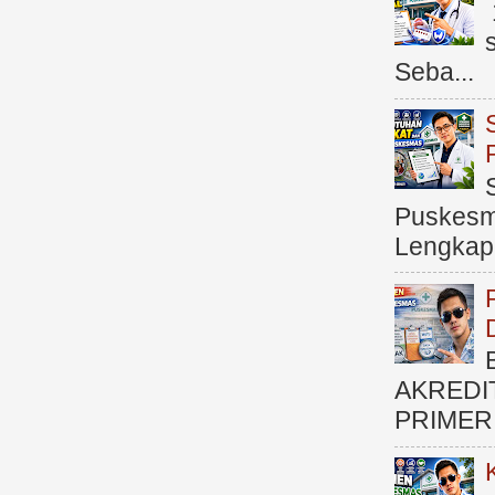
Seba...
Puskesma
Lengkap (
AKREDI
PRIMER )