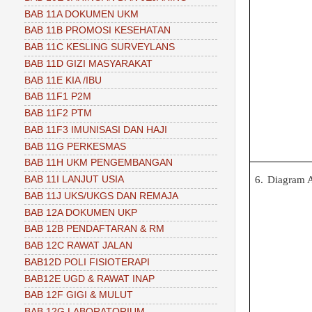
BAB 11A DOKUMEN UKM
BAB 11B PROMOSI KESEHATAN
BAB 11C KESLING SURVEYLANS
BAB 11D GIZI MASYARAKAT
BAB 11E KIA /IBU
BAB 11F1 P2M
BAB 11F2 PTM
BAB 11F3 IMUNISASI DAN HAJI
BAB 11G PERKESMAS
BAB 11H UKM PENGEMBANGAN
6.
Diagram A
BAB 11I LANJUT USIA
BAB 11J UKS/UKGS DAN REMAJA
BAB 12A DOKUMEN UKP
BAB 12B PENDAFTARAN & RM
BAB 12C RAWAT JALAN
BAB12D POLI FISIOTERAPI
BAB12E UGD & RAWAT INAP
BAB 12F GIGI & MULUT
BAB 12G LABORATORIUM