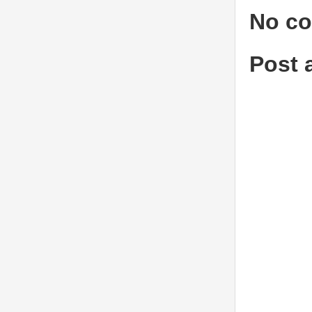
No c
Post