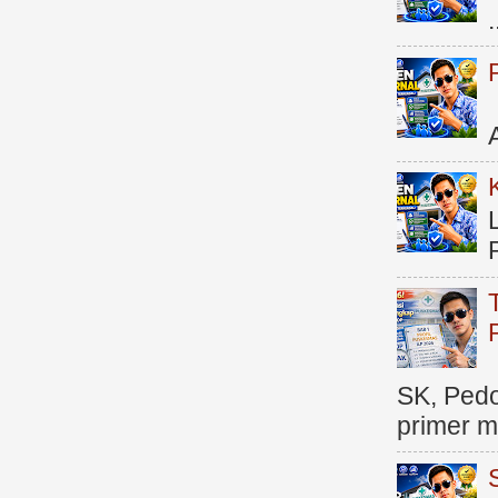
.
SK, Ped
primer me