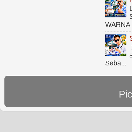
WARNA 
Seba...
Pi