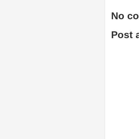
No c
Post