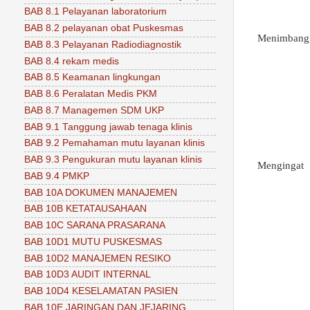
BAB 8.1 Pelayanan laboratorium
BAB 8.2 pelayanan obat Puskesmas
Menimbang
BAB 8.3 Pelayanan Radiodiagnostik
BAB 8.4 rekam medis
BAB 8.5 Keamanan lingkungan
BAB 8.6 Peralatan Medis PKM
BAB 8.7 Managemen SDM UKP
BAB 9.1 Tanggung jawab tenaga klinis
BAB 9.2 Pemahaman mutu layanan klinis
BAB 9.3 Pengukuran mutu layanan klinis
Mengingat
BAB 9.4 PMKP
BAB 10A DOKUMEN MANAJEMEN
BAB 10B KETATAUSAHAAN
BAB 10C SARANA PRASARANA
BAB 10D1 MUTU PUSKESMAS
BAB 10D2 MANAJEMEN RESIKO
BAB 10D3 AUDIT INTERNAL
BAB 10D4 KESELAMATAN PASIEN
BAB 10E JARINGAN DAN JEJARING