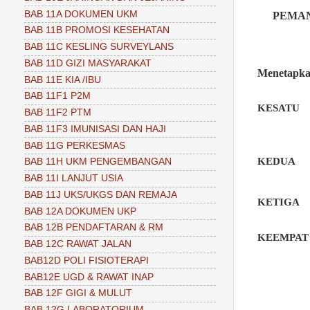
BAB 11A DOKUMEN UKM
PEMA
BAB 11B PROMOSI KESEHATAN
BAB 11C KESLING SURVEYLANS
BAB 11D GIZI MASYARAKAT
Menetapk
BAB 11E KIA /IBU
BAB 11F1 P2M
KESATU
BAB 11F2 PTM
BAB 11F3 IMUNISASI DAN HAJI
BAB 11G PERKESMAS
KEDUA
BAB 11H UKM PENGEMBANGAN
BAB 11I LANJUT USIA
BAB 11J UKS/UKGS DAN REMAJA
KETIGA
BAB 12A DOKUMEN UKP
BAB 12B PENDAFTARAN & RM
KEEMPAT
BAB 12C RAWAT JALAN
BAB12D POLI FISIOTERAPI
BAB12E UGD & RAWAT INAP
BAB 12F GIGI & MULUT
BAB 12G LABORATORIUM