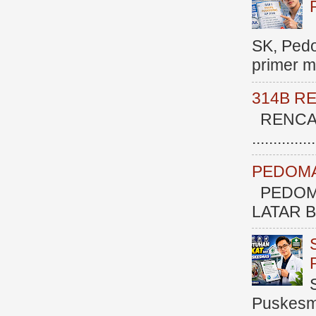
SK, Ped
primer me
314B R
RENCAN
.............
PEDOMA
PEDOM
LATAR BE
Puskesma