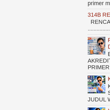
primer me
314B R
RENCAN
.............
AKREDI
PRIMER )
JUDUL 