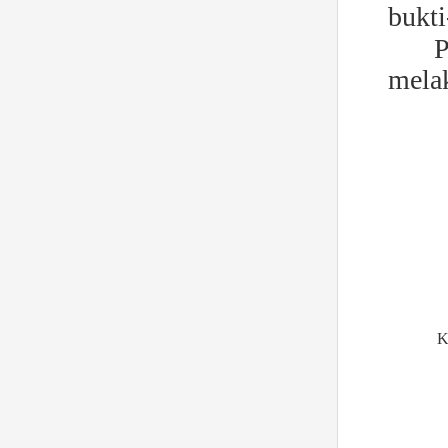
bukti
P
melak
K