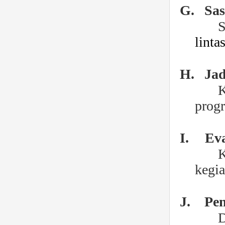
G.
Sa
S
linta
H.
Ja
K
prog
I.
Eva
K
kegia
J.
Pen
D