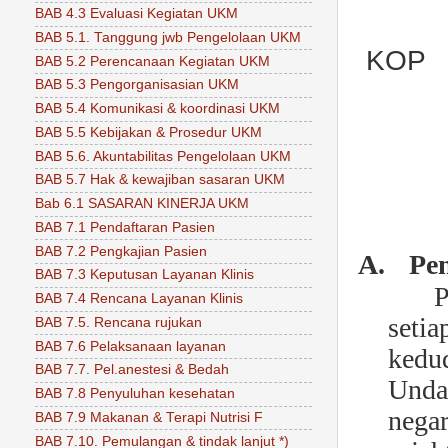
BAB 4.3 Evaluasi Kegiatan UKM
BAB 5.1. Tanggung jwb Pengelolaan UKM
KOP
BAB 5.2 Perencanaan Kegiatan UKM
BAB 5.3 Pengorganisasian UKM
BAB 5.4 Komunikasi & koordinasi UKM
BAB 5.5 Kebijakan & Prosedur UKM
BAB 5.6. Akuntabilitas Pengelolaan UKM
BAB 5.7 Hak & kewajiban sasaran UKM
Bab 6.1 SASARAN KINERJA UKM
BAB 7.1 Pendaftaran Pasien
BAB 7.2 Pengkajian Pasien
A.
Pe
BAB 7.3 Keputusan Layanan Klinis
P
BAB 7.4 Rencana Layanan Klinis
seti
BAB 7.5. Rencana rujukan
BAB 7.6 Pelaksanaan layanan
kedu
BAB 7.7. Pel.anestesi & Bedah
Unda
BAB 7.8 Penyuluhan kesehatan
nega
BAB 7.9 Makanan & Terapi Nutrisi F
BAB 7.10. Pemulangan & tindak lanjut *)