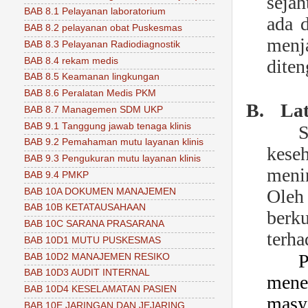
sejah
BAB 8.1 Pelayanan laboratorium
ada 
BAB 8.2 pelayanan obat Puskesmas
menj
BAB 8.3 Pelayanan Radiodiagnostik
BAB 8.4 rekam medis
diten
BAB 8.5 Keamanan lingkungan
BAB 8.6 Peralatan Medis PKM
B.
La
BAB 8.7 Managemen SDM UKP
BAB 9.1 Tanggung jawab tenaga klinis
S
BAB 9.2 Pemahaman mutu layanan klinis
kese
BAB 9.3 Pengukuran mutu layanan klinis
meni
BAB 9.4 PMKP
Oleh 
BAB 10A DOKUMEN MANAJEMEN
BAB 10B KETATAUSAHAAN
berku
BAB 10C SARANA PRASARANA
terh
BAB 10D1 MUTU PUSKESMAS
BAB 10D2 MANAJEMEN RESIKO
BAB 10D3 AUDIT INTERNAL
mene
BAB 10D4 KESELAMATAN PASIEN
masy
BAB 10E JARINGAN DAN JEJARING