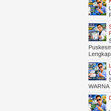
Puskesma
Lengkap (
WARNA 