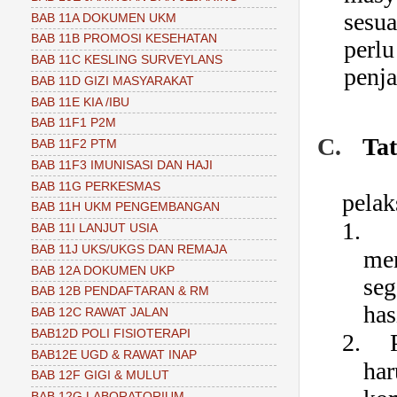
sesua
BAB 11A DOKUMEN UKM
BAB 11B PROMOSI KESEHATAN
perl
BAB 11C KESLING SURVEYLANS
penja
BAB 11D GIZI MASYARAKAT
BAB 11E KIA /IBU
BAB 11F1 P2M
C.
Ta
BAB 11F2 PTM
BAB 11F3 IMUNISASI DAN HAJI
BAB 11G PERKESMAS
pelak
BAB 11H UKM PENGEMBANGAN
1.
BAB 11I LANJUT USIA
BAB 11J UKS/UKGS DAN REMAJA
me
BAB 12A DOKUMEN UKP
se
BAB 12B PENDAFTARAN & RM
has
BAB 12C RAWAT JALAN
BAB12D POLI FISIOTERAPI
2.
BAB12E UGD & RAWAT INAP
har
BAB 12F GIGI & MULUT
BAB 12G LABORATORIUM