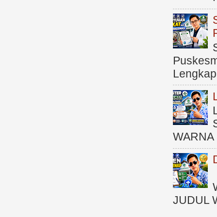
Puskesma
Lengkap (
WARNA 
JUDUL 