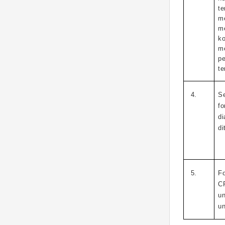
t
m
me
k
m
p
te
1
4
.
S
f
di
di
1
5
.
Fo
C
u
un