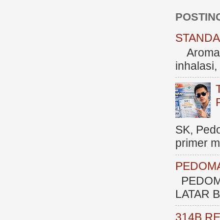
POSTIN
STANDAR
Aromate
inhalasi
SK, Ped
primer me
PEDOMA
PEDOM
LATAR BE
314B R