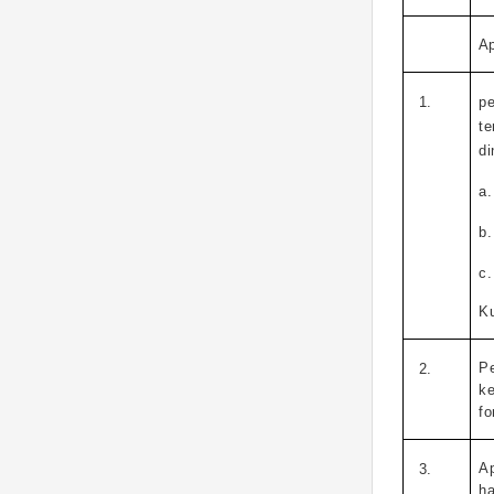
A
1
1
.
p
t
di
a.
b.
c.
K
P
1
2
.
k
f
Ap
1
3
.
h