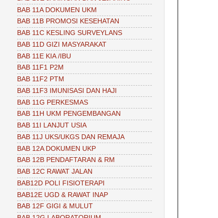
BAB 11A DOKUMEN UKM
BAB 11B PROMOSI KESEHATAN
BAB 11C KESLING SURVEYLANS
BAB 11D GIZI MASYARAKAT
BAB 11E KIA /IBU
BAB 11F1 P2M
BAB 11F2 PTM
BAB 11F3 IMUNISASI DAN HAJI
BAB 11G PERKESMAS
BAB 11H UKM PENGEMBANGAN
BAB 11I LANJUT USIA
BAB 11J UKS/UKGS DAN REMAJA
BAB 12A DOKUMEN UKP
BAB 12B PENDAFTARAN & RM
BAB 12C RAWAT JALAN
BAB12D POLI FISIOTERAPI
BAB12E UGD & RAWAT INAP
BAB 12F GIGI & MULUT
BAB 12G LABORATORIUM