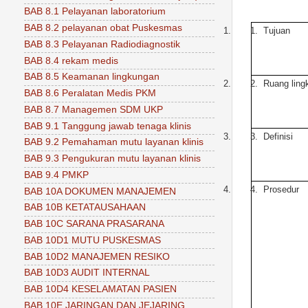
BAB 8.1 Pelayanan laboratorium
BAB 8.2 pelayanan obat Puskesmas
1.
1.
Tujuan
BAB 8.3 Pelayanan Radiodiagnostik
BAB 8.4 rekam medis
BAB 8.5 Keamanan lingkungan
2.
2.
Ruang ling
BAB 8.6 Peralatan Medis PKM
BAB 8.7 Managemen SDM UKP
BAB 9.1 Tanggung jawab tenaga klinis
3.
3.
Definisi
BAB 9.2 Pemahaman mutu layanan klinis
BAB 9.3 Pengukuran mutu layanan klinis
BAB 9.4 PMKP
4.
4.
Prosedur
BAB 10A DOKUMEN MANAJEMEN
BAB 10B KETATAUSAHAAN
BAB 10C SARANA PRASARANA
BAB 10D1 MUTU PUSKESMAS
BAB 10D2 MANAJEMEN RESIKO
BAB 10D3 AUDIT INTERNAL
BAB 10D4 KESELAMATAN PASIEN
BAB 10E JARINGAN DAN JEJARING