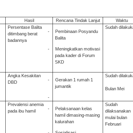
Hasil
Rencana Tindak Lanjut
Waktu
Persentase Balita
Sudah dilakuk
-
Pembinaan Posyandu
ditimbang berat
Balita
badannya
-
Meningkatkan motivasi
pada kader di Forum
SKD
Angka Kesakitan
Sudah dilakuk
-
Gerakan 1 rumah 1
DBD
jumantik
Bulan Mei
-
Prevalensi anemia
Sudah
-
Pelaksanaan kelas
pada ibu hamil
dilaksanakan
hamil dimasing-masing
mulai bulan
kalurahan
Februari
-
Sosialisasi