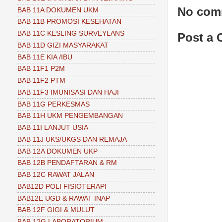
No com
BAB 11A DOKUMEN UKM
BAB 11B PROMOSI KESEHATAN
BAB 11C KESLING SURVEYLANS
Post a
BAB 11D GIZI MASYARAKAT
BAB 11E KIA /IBU
BAB 11F1 P2M
BAB 11F2 PTM
BAB 11F3 IMUNISASI DAN HAJI
BAB 11G PERKESMAS
BAB 11H UKM PENGEMBANGAN
BAB 11I LANJUT USIA
BAB 11J UKS/UKGS DAN REMAJA
BAB 12A DOKUMEN UKP
BAB 12B PENDAFTARAN & RM
BAB 12C RAWAT JALAN
BAB12D POLI FISIOTERAPI
BAB12E UGD & RAWAT INAP
BAB 12F GIGI & MULUT
BAB 12G LABORATORIUM