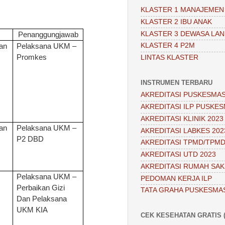
KLASTER 1 MANAJEMEN
KLASTER 2 IBU ANAK
KLASTER 3 DEWASA LAN
Penanggungjawab
KLASTER 4 P2M
an
Pelaksana UKM –
Promkes
LINTAS KLASTER
INSTRUMEN TERBARU
AKREDITASI PUSKESMAS
AKREDITASI ILP PUSKES
AKREDITASI KLINIK 2023
an
Pelaksana UKM –
AKREDITASI LABKES 202
P2 DBD
AKREDITASI TPMD/TPMD
AKREDITASI UTD 2023
AKREDITASI RUMAH SAKI
Pelaksana UKM –
PEDOMAN KERJA ILP
Perbaikan Gizi
TATA GRAHA PUSKESMA
Dan Pelaksana
UKM KIA
CEK KESEHATAN GRATIS (