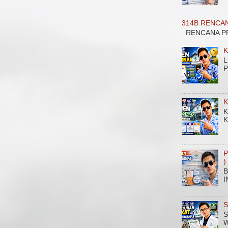
314B RENCA
RENCANA PROGRAM
K
L
P
K
K
K
P
)
B
I
S
S
W