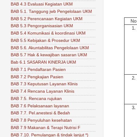
BAB 4.3 Evaluasi Kegiatan UKM
BAB 5.1. Tanggung jwb Pengelolaan UKM
BAB 5.2 Perencanaan Kegiatan UKM
No
BAB 5.3 Pengorganisasian UKM
1.
BAB 5.4 Komunikasi & koordinasi UKM
BAB 5.5 Kebijakan & Prosedur UKM
BAB 5.6. Akuntabilitas Pengelolaan UKM
BAB 5.7 Hak & kewajiban sasaran UKM
Bab 6.1 SASARAN KINERJA UKM
BAB 7.1 Pendaftaran Pasien
BAB 7.2 Pengkajian Pasien
2.
BAB 7.3 Keputusan Layanan Klinis
BAB 7.4 Rencana Layanan Klinis
BAB 7.5. Rencana rujukan
BAB 7.6 Pelaksanaan layanan
3.
BAB 7.7. Pel.anestesi & Bedah
BAB 7.8 Penyuluhan kesehatan
BAB 7.9 Makanan & Terapi Nutrisi F
BAB 7.10. Pemulangan & tindak lanjut *)