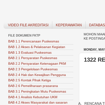
VIDEO FILE AKREDITASI
KEPERAWATAN
DATABA
MOHON MAAF 
FILE DOKUMEN FKTP
KE POSTING
BAB 1.1 Perencanaan Puskesmas
BAB 1.2 Akses & Pelaksanan Kegiatan
MONDAY, MAY 
BAB 1.3 Evaluasi Puskesmas
BAB 2.1 Persyaratan Puskesmas
1322 R
BAB 2.2 Persyaratan Ketenagaan PKM
BAB 2.3 Pengelolaan Puskesmas
BAB 2.4 Hak dan Kewajiban Pengguna
BAB 2.5 Kontak Pihak Ketiga
BAB 2.6 Pemeliharaan prasarana
BAB 3.1 Peningkatan Mutu Puskesmas
BAB 4.1 Analisis Kebutuhan UKM
BAB 4.2 Akses Masyarakat dan sasaran
A.
RENCANA TI