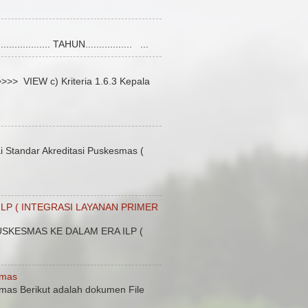
........... TAHUN................. ...
 VIEW c) Kriteria 1.6.3 Kepala
Standar Akreditasi Puskesmas (
LP ( INTEGRASI LAYANAN PRIMER
SKESMAS KE DALAM ERA ILP (
smas
mas Berikut adalah dokumen File