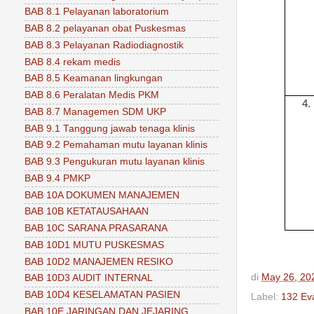
BAB 8.1 Pelayanan laboratorium
BAB 8.2 pelayanan obat Puskesmas
BAB 8.3 Pelayanan Radiodiagnostik
BAB 8.4 rekam medis
BAB 8.5 Keamanan lingkungan
BAB 8.6 Peralatan Medis PKM
4.
BAB 8.7 Managemen SDM UKP
BAB 9.1 Tanggung jawab tenaga klinis
BAB 9.2 Pemahaman mutu layanan klinis
BAB 9.3 Pengukuran mutu layanan klinis
BAB 9.4 PMKP
BAB 10A DOKUMEN MANAJEMEN
BAB 10B KETATAUSAHAAN
BAB 10C SARANA PRASARANA
BAB 10D1 MUTU PUSKESMAS
BAB 10D2 MANAJEMEN RESIKO
di
May 26, 20
BAB 10D3 AUDIT INTERNAL
BAB 10D4 KESELAMATAN PASIEN
Label:
132 Ev
BAB 10E JARINGAN DAN JEJARING