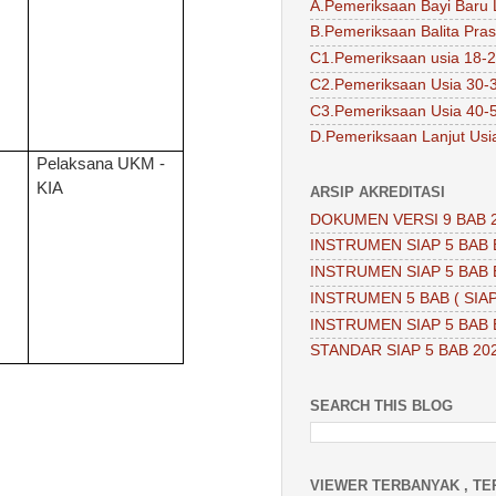
A.Pemeriksaan Bayi Baru 
B.Pemeriksaan Balita Pra
C1.Pemeriksaan usia 18-2
C2.Pemeriksaan Usia 30-
C3.Pemeriksaan Usia 40-
D.Pemeriksaan Lanjut Usi
Pelaksana UKM -
KIA
ARSIP AKREDITASI
DOKUMEN VERSI 9 BAB 
INSTRUMEN SIAP 5 BAB 
INSTRUMEN SIAP 5 BAB 
INSTRUMEN 5 BAB ( SIAP
INSTRUMEN SIAP 5 BAB 
STANDAR SIAP 5 BAB 20
SEARCH THIS BLOG
VIEWER TERBANYAK , TE