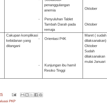
penanggulangan
Oktober
anemia
-
Penyuluhan Tablet
Oktober
Tambah Darah pada
remaja
Cakupan komplikasi
Maret ( sudah
-
Orientasi P4K
kebidanan yang
dilaksanakan)
ditangani
Oktober
Sudah
dilaksanakan
mulai Januari
-
Kunjungan ibu hamil
Resiko Tinggi
25
aluasi PKP